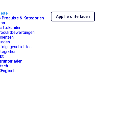
eite
App herunterladen
p Produkte & Kategorien
uns
äftskunden
roduktbewertungen
ssenzen
unden
rfolgsgeschichten
ntegration
kt
erunterladen