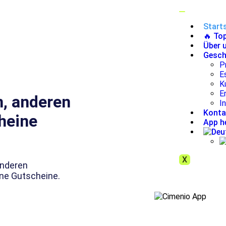
Starts
🔥 To
Über 
Gesch
P
E
K
E
n, anderen
I
Konta
heine
App h
X
anderen
ne Gutscheine.